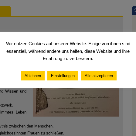
n SI Deutschland am 3. Juni 1967 gechartert. Aktuell zählen wir 34
Wir nutzen Cookies auf unserer Website. Einige von ihnen sind
essenziell, während andere uns helfen, diese Website und Ihre
Erfahrung zu verbessern.
Ablehnen
Einstellungen
Alle akzeptieren
esellschaftlich
und Wissen und
etzwerk.
stimmtes Leben
rhältnis zwischen den Menschen.
gleichgesinnten Frauen zu schließen.